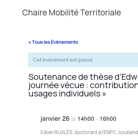
contenu
Aller
principal
Chaire Mobilité Territoriale
au
contenu
« Tous les Évènements
Cet évènement est passé.
Soutenance de thèse d’Edwin
journée vécue : contribution
usages individuels »
janvier 26
14h00
16h00
@
–
Edwin RUALÈS, doctorant à l’ENPC, soutiendra