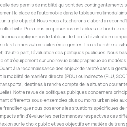
à celle des permis de mobilité qui sont des contingentements su
nt la place de l’automobile dans le tableau multimodal ainsi é
 un triple objectif. Nous nous attacherons d’abord à reconnaît
a collectivité. Puis nous proposerons un tableau de bord de ces 
l. Enfin nous appliquerons le tableau de bord à l’évaluation com
i des formes automobiles émergentes. La recherche se situe 
 et, d’autre part, l’évaluation des politiques publiques. Nous 
 d’équipement sur une revue bibliographique de modèles de s
 Quant à la reconnaissance des enjeux de rareté dans la gesti
t la mobilité de manière directe (PDU) ou indirecte (PLU, SCOT
transports’, destinés à rendre compte de la situation couran
lle). Notre revue de politiques publiques concernera princip
ntenant différents sous-ensembles plus ou moins urbanisés a
re francilien que nous poserons les situations spécifiques de 
s impacts afin d’évaluer les performances respectives des dif
exion sur le choix public et ses objectifs en matière de transpo