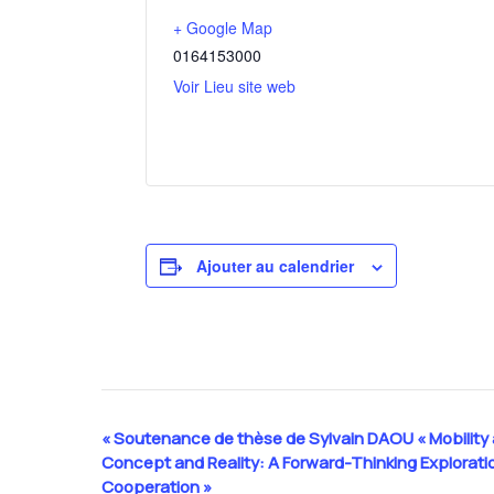
+ Google Map
0164153000
Voir Lieu site web
Ajouter au calendrier
«
Soutenance de thèse de Sylvain DAOU « Mobility 
Navigation
Concept and Reality: A Forward-Thinking Explorati
Évènement
Cooperation »