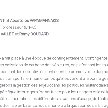
ENT
et
Apostolos PAPAGIANNAKIS
T
, professeur (ENPC)
e VALLET
et
Rémy DOUDARD
e a fait place à une époque de contingentement. Contingentem
 des émissions de carbone des véhicules, en plafonnant les ta
endant, les collectivités continuent de promouvoir le dogme d
e des transports, en même temps qu’elles veillent à la bonne ge
erons la gestion des enjeux dans les politiques multimodales m
pécifique interrogera l’opportunité pour les usagers et la col
ôté la facilitation des différentes situations d’usage, de l’
ette mise en balance nous amènera à la question des arbitrag