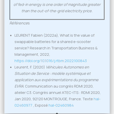
of fed-in energy is one order of magnitude greater
than the out-of-the-grid electricity price.
Référence
s
LEURENT Fabien (2022a), What is the value of
swappable batteries for a shared e-scooter
service? Research in Transportation Business &
Management, 2022,
https://doi.org/10.1016/j.rtbm.2022.100843
Leurent, F. (2020)
Véhicules Autonomes en
Situation de Service : modèle systémique et
application aux expérimentations du programme
EVRA
. Communication au congrès RDMI 2020,
atelier C3. Congrès annuel ATEC-ITS : RDMI 2020,
Jan 2020, 92120 MONTROUGE, France. Texte
hal-
02460977
, Exposé
hal-02460984