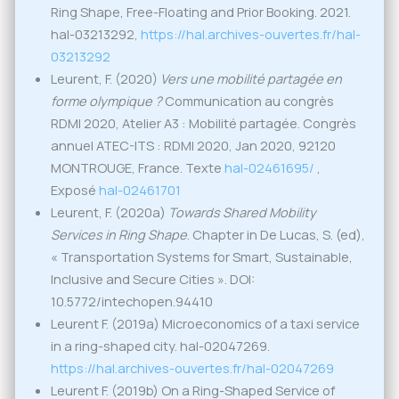
Ring Shape, Free-Floating and Prior Booking. 2021.
hal-03213292,
https://hal.archives-ouvertes.fr/hal-
03213292
Leurent, F. (2020)
Vers une mobilité partagée en
forme olympique ?
Communication au congrès
RDMI 2020, Atelier A3 : Mobilité partagée. Congrès
annuel ATEC-ITS : RDMI 2020, Jan 2020, 92120
MONTROUGE, France. Texte
hal-02461695/
,
Exposé
hal-02461701
Leurent, F. (2020a)
Towards Shared Mobility
Services in Ring Shape
. Chapter in De Lucas, S. (ed),
« Transportation Systems for Smart, Sustainable,
Inclusive and Secure Cities ». DOI:
10.5772/intechopen.94410
Leurent F. (2019a) Microeconomics of a taxi service
in a ring-shaped city. hal-02047269.
https://hal.archives-ouvertes.fr/hal-02047269
Leurent F. (2019b) On a Ring-Shaped Service of