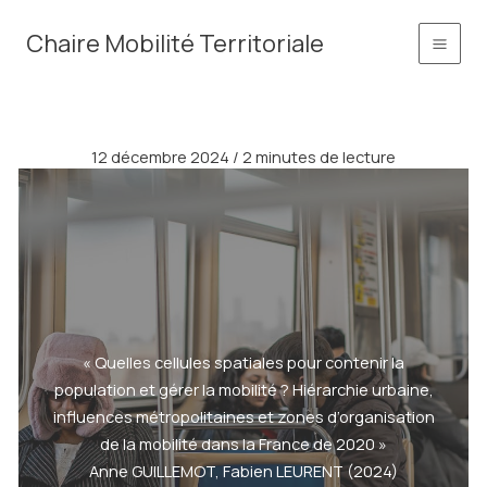
Aller
principal
Chaire Mobilité Territoriale
au
contenu
12 décembre 2024
/
2 minutes de lecture
« Quelles cellules spatiales pour contenir la
population et gérer la mobilité ? Hiérarchie urbaine,
influences métropolitaines et zones d’organisation
de la mobilité dans la France de 2020 »
Anne GUILLEMOT, Fabien LEURENT (2024)