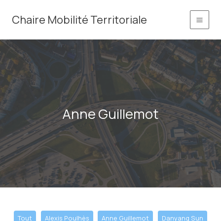
Aller
principal
Chaire Mobilité Territoriale
au
contenu
Anne Guillemot
Filter
Tout
Alexis Poulhès
Anne Guillemot
Danyang Sun