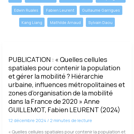
posts
by
Edwin Ruales
Fabien Leurent
Guillaume Garrigues
category
Kang Liang
Mathilde Arnaud
Sylvain Daou
PUBLICATION : « Quelles cellules
spatiales pour contenir la population
et gérer la mobilité ? Hiérarchie
urbaine, influences métropolitaines et
zones d’organisation de la mobilité
dans la France de 2020 » Anne
GUILLEMOT, Fabien LEURENT (2024)
12 décembre 2024
/
2 minutes de lecture
« Quelles cellules spatiales pour contenir la population et